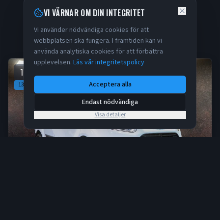
OSS I MOTALA
VI VÄRNAR OM DIN INTEGRITET
Vi använder nödvändiga cookies för att
Visa alla
webbplatsen ska fungera. I framtiden kan vi
använda analytiska cookies för att förbättra
upplevelsen.
Läs vår integritetspolicy
169 500 kr
Acceptera alla
135 600
kr ex. moms
Endast nödvändiga
Visa detaljer
FORD TRANSIT CUSTOM CUSTOM 270 2.0