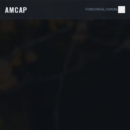
AMCAP
FORDON
SÄLJ DIN BIL